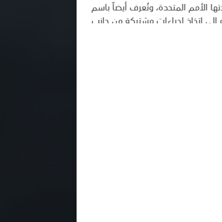
لتي حددتها الأمم المتحدة، وتُعرف أيضاً باسم
 إلى اتخاذ إجراءات مشتركة من جانب
لأرض والمحافظة على موارده للأجيال
يجعل هذه الاتفاقية فريدة من نوعها أنه لم يحدث من قبل أن توافقت 193 دولة تابعة للأمم المتحدة على رؤية بعيدة
المدى لمستقبل الكرة الأرضية. وتستند أهداف التنمية المستدامة الـ 17 إلى نجاح الأهداف الإنمائية للألفية (2000-2015)، وتشمل
أهداف التنمية المستدامة أربعة جوانب رئيسة، هي الجوانب البيئية والاجتماعية والاقتصادية والشراكات. وتشمل أجندة 2030 ويصل عدد
ى حل القضايا الأخرى التي تساهم في
العمل مع جميع الشركاء والمساهمين
. كما تقدم أهداف التنمية المستدامة
ية، بالإضافة إلى تسليط الضوء على
 تقدم المنهجيات والأدوات الأساسية