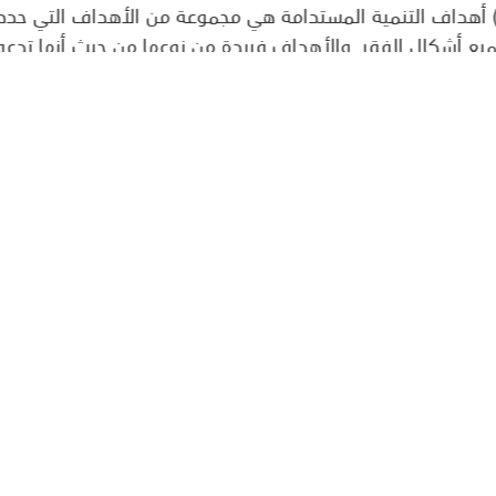
أهداف التنمية المستدامة هي مجموعة من الأهداف ا (Global Agenda 2030)، وهي
يع أشكال الفقر. والأهداف فريدة من نوعها من حيث أنها تدعو
غنية ومتوسطة الدخل لتعزيز الازدهار لشعوبها مع حماية كوكب ا
القادمة، ومما 
أهداف الأجندة إلى 169 هدفاً وتتضمن 233 مؤشراً.
ة ببعضها البعض وعادة ما يؤدي النجاح في تحقيق هدف واحد إل
مة الأخرى. يتطلب تحقيق أهداف التنمية المستدامة التعاون و
رات الصحيحة، لتحسين الحياة بطريقة مستدامة للأجيال القادمة
لواضحة لجميع البلدان والتي يمكن إدراجها ضمن خططها الوطن
العالم كله. إن أهداف التنمية المستدامة هي خارطة طريق شاملة