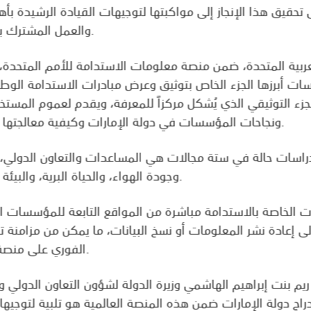
تحقيق هذا الإنجاز إلى مواكبتها لتوجيهات القيادة الرشيدة بأه
والعمل المشترك بين كافة مؤسسات القطاع الحكومي.
سات أبرزها الجزء الخاص بتوثيق وعرض مبادرات الاستدامة الوط
لجزء التوثيقي الذي يُشكل مركزاً للمعرفة، ويقدم لعموم المستخ
ونجاحات المؤسسات في دولة الإمارات وكيفية معالجتها لعدد من المواضيع والمسائل المهمة.
 دراسات حالة في ستة مجالات هي المساعدات والتعاون الدولي، و
وجودة الهواء، والحياة البرية، والبيئة البحرية، وتطوير سياسات حماية البيئة.
 الخاصة بالاستدامة مباشرة من المواقع التابعة للمؤسسات ال
لى إعادة نشر المعلومات أو نسخ البيانات، ما يمكن من مزامنة ت
الفوري على منصة معلومات الاستدامة للأمم المتحدة.
يم بنت إبراهيم الهاشمي وزيرة الدولة لشؤون التعاون الدولي و
اج دولة الإمارات ضمن هذه المنصة العالمية هو تلبية لتوجيها