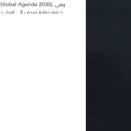
دعوة دولية تهدف إلى إنهاء جم
جميع البلدان، الفقيرة وال
ترتبط أهداف التنمية المستدام
تحقيق أهداف التنمية المستدا
بطريقة عملية من أجل اتخاذ القرا
مجموعة من الأهداف والمؤشرات ا
التحديات البيئية التي يواجهها 
لتحقيق الأهداف الـ 17 من خلال توحيد الأمم لإحداث تغيير إيجابي لدول العالم بأسره واستدامة موارد الكوكب للأجيال القادمة.